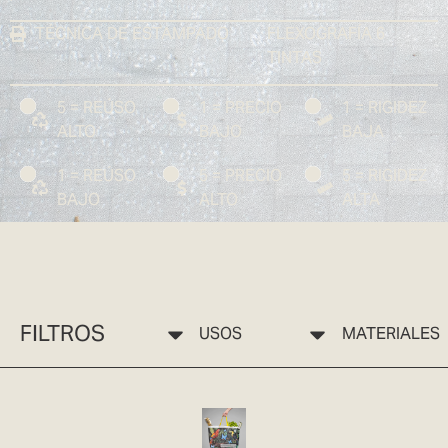
TÉCNICA DE ESTAMPADO
FLEXOGRAFÍA 6
TINTAS
5 = REÚSO
1 = PRECIO
1 = RIGIDEZ
ALTO
BAJO
BAJA
1 = REÚSO
5 = PRECIO
5 = RIGIDEZ
BAJO
ALTO
ALTA
FILTROS
USOS
MATERIALES
BOLSA ECO 10 SELVA TERRAMARTE