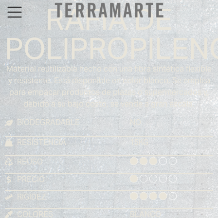
RAFIA DE
POLIPROPILEN
Material reutilizable hecho con una fibra sintética flexible
y resistente. Está disponible en color blanco. Se emplea
para empacar productos de plazas o supermercados y,
debido a su bajo costo, se vende a gran escala.
BIODEGRADABLE
NO
RESISTENCIA
15KG
REÚSO
PRECIO
RIGIDEZ
COLORES
BLANCO