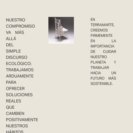
NUESTRO
EN
TERRAMARTE,
COMPROMISO
CREEMOS
VA MÁS
FIRMEMENTE
ALLÁ
EN LA
DEL
IMPORTANCIA
SIMPLE
DE CUIDAR
DISCURSO
NUESTRO
PLANETA Y
ECOLÓGICO;
TRABAJAR
TRABAJAMOS
HACIA UN
ARDUAMENTE
FUTURO MÁS
PARA
SOSTENIBLE.
OFRECER
SOLUCIONES
REALES
QUE
CAMBIEN
POSITIVAMENTE
NUESTROS
HÁBITOS,