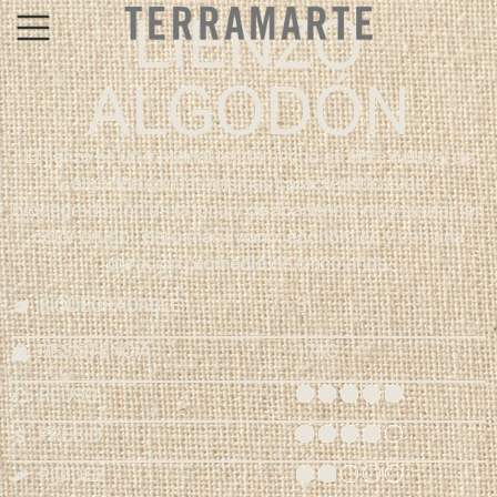
LIENZO
ALGODÓN
El lienzo es un material tejido hecho en fibra natural de
algodón con las mismas características de
biodegradación de la lona y de apariencia muy similar (en
color crudo), pero más liviano, económico y con una
duración promedio de cinco años.
BIODEGRADABLE
SI
RESISTENCIA
17KG
REÚSO
PRECIO
RIGIDEZ