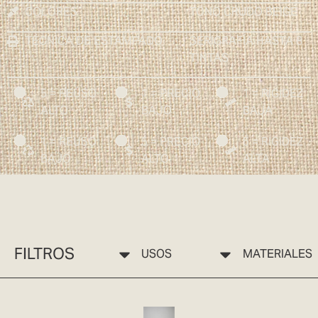
COLORES
TONO CRUDO BEIGE
TÉCNICA DE ESTAMPADO
SERIGRAFÍA HASTA 8
TINTAS
5 = REÚSO
1 = PRECIO
1 = RIGIDEZ
ALTO
BAJO
BAJA
1 = REÚSO
5 = PRECIO
5 = RIGIDEZ
BAJO
ALTO
ALTA
FILTROS
USOS
MATERIALES