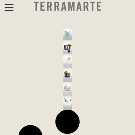
RRRAFIA BAG
TRAVEL BAG
TOT BAG
RECOVERED BAG
BULK BAG
BIG BAG