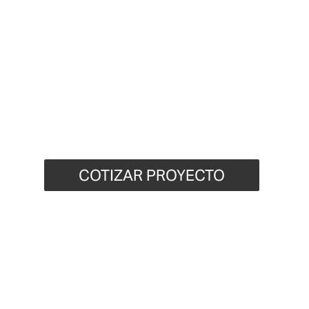
DURA Y CO
FIBRA NATURAL
Trabajamos con lona y lienzo de algodón según el u
proyecto: resistencia, gramaje y presentación defin
lo que realmente necesitas.
COTIZAR PROYECTO